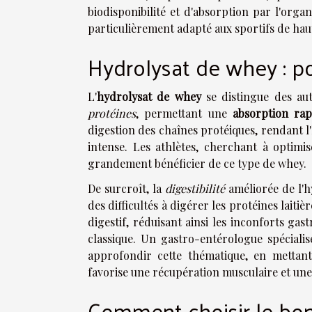
biodisponibilité et d'absorption par l'org
particulièrement adapté aux sportifs de haut
Hydrolysat de whey : p
L'
hydrolysat de whey
se distingue des au
protéines
, permettant une
absorption rap
digestion des chaînes protéiques, rendant l
intense. Les athlètes, cherchant à optimi
grandement bénéficier de ce type de whey.
De surcroît, la
digestibilité
améliorée de l'h
des difficultés à digérer les protéines laitiè
digestif, réduisant ainsi les inconforts ga
classique. Un gastro-entérologue spécialis
approfondir cette thématique, en mettan
favorise une récupération musculaire et une
Comment choisir le bon