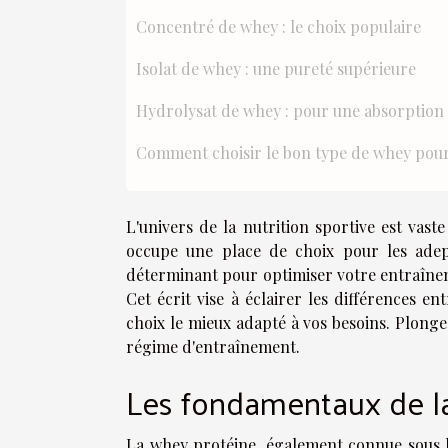
Concentré de whey : le choix populaire
Isolat de whey : une pureté supérieure
Hydrolysat de whey : pour une absorption
Comment choisir le bon type de whey pour 
L'univers de la nutrition sportive est vas
occupe une place de choix pour les adep
déterminant pour optimiser votre entraînem
Cet écrit vise à éclairer les différences e
choix le mieux adapté à vos besoins. Plonge
régime d'entraînement.
Les fondamentaux de l
La whey protéine, également connue sous l