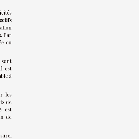
cités
ectifs
ation
. Par
ée ou
 sont
l est
able à
r les
ts de
e
est
on de
sure,