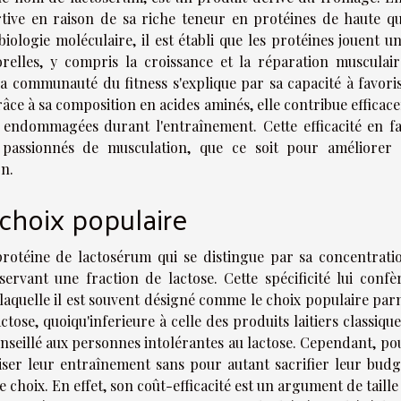
tive en raison de sa riche teneur en protéines de haute qua
biologie moléculaire, il est établi que les protéines jouent u
elles, y compris la croissance et la réparation musculair
a communauté du fitness s'explique par sa capacité à favoris
râce à sa composition en acides aminés, elle contribue effica
s endommagées durant l'entraînement. Cette efficacité en fa
s passionnés de musculation, que ce soit pour améliorer 
n.
choix populaire
otéine de lactosérum qui se distingue par sa concentrati
ervant une fraction de lactose. Cette spécificité lui confè
 laquelle il est souvent désigné comme le choix populaire par
ose, quoiqu'inferieure à celle des produits laitiers classique
onseillé aux personnes intolérantes au lactose. Cependant, po
iser leur entraînement sans pour autant sacrifier leur budge
choix. En effet, son coût-efficacité est un argument de taill