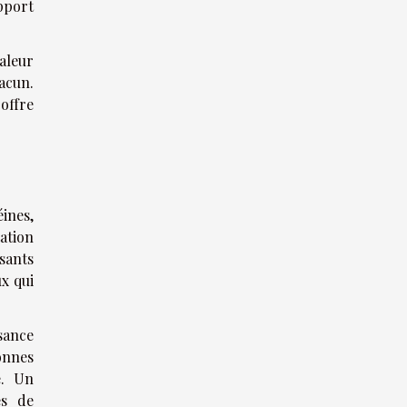
pport
aleur
hacun.
offre
éines,
ation
sants
x qui
ssance
onnes
e. Un
es de