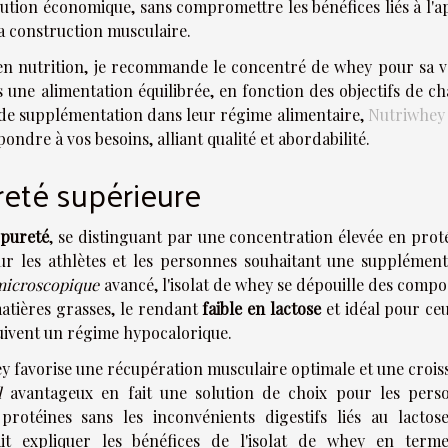
ution économique, sans compromettre les bénéfices liés à l'a
la construction musculaire.
é en nutrition, je recommande le concentré de whey pour sa v
ns une alimentation équilibrée, en fonction des objectifs de c
 de supplémentation dans leur régime alimentaire,
Nutriwhey
dre à vos besoins, alliant qualité et abordabilité.
reté supérieure
 pureté
, se distinguant par une concentration élevée en prot
our les athlètes et les personnes souhaitant une supplément
 microscopique
avancé, l'isolat de whey se dépouille des compo
 matières grasses, le rendant
faible en lactose
et idéal pour ceu
 suivent un régime hypocalorique.
hey favorise une récupération musculaire optimale et une croi
l
avantageux en fait une solution de choix pour les pers
otéines sans les inconvénients digestifs liés au lactos
ait expliquer les bénéfices de l'isolat de whey en term