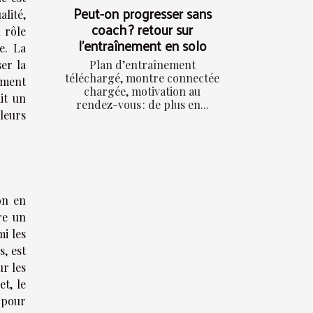
Peut-on progresser sans
lité,
coach ? retour sur
n rôle
l’entraînement en solo
e. La
Plan d’entraînement
er la
téléchargé, montre connectée
cement
chargée, motivation au
it un
rendez-vous : de plus en...
leurs
on en
re un
mi les
s, est
ur les
t, le
e pour