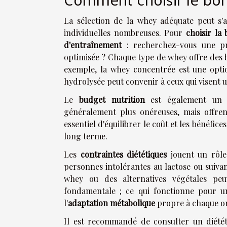
La sélection de la whey adéquate peut s'av
individuelles nombreuses. Pour
choisir la
d'entraînement
: recherchez-vous une pr
optimisée ? Chaque type de whey offre des b
exemple, la whey concentrée est une opti
hydrolysée peut convenir à ceux qui visent u
Le
budget nutrition
est également un f
généralement plus onéreuses, mais offren
essentiel d'équilibrer le coût et les bénéfic
long terme.
Les
contraintes diététiques
jouent un rôle
personnes intolérantes au lactose ou suivan
whey ou des alternatives végétales pe
fondamentale ; ce qui fonctionne pour u
l'
adaptation métabolique
propre à chaque o
Il est recommandé de consulter un diététi