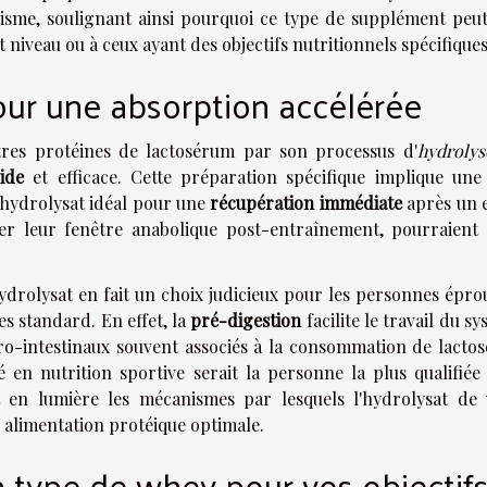
anisme, soulignant ainsi pourquoi ce type de supplément peut
 niveau ou à ceux ayant des objectifs nutritionnels spécifiques
our une absorption accélérée
tres protéines de lactosérum par son processus d'
hydrolys
ide
et efficace. Cette préparation spécifique implique une
'hydrolysat idéal pour une
récupération immédiate
après un e
ser leur fenêtre anabolique post-entraînement, pourraient
ydrolysat en fait un choix judicieux pour les personnes épro
res standard. En effet, la
pré-digestion
facilite le travail du s
stro-intestinaux souvent associés à la consommation de lacto
é en nutrition sportive serait la personne la plus qualifiée
t en lumière les mécanismes par lesquels l'hydrolysat de
 alimentation protéique optimale.
 type de whey pour vos objectif