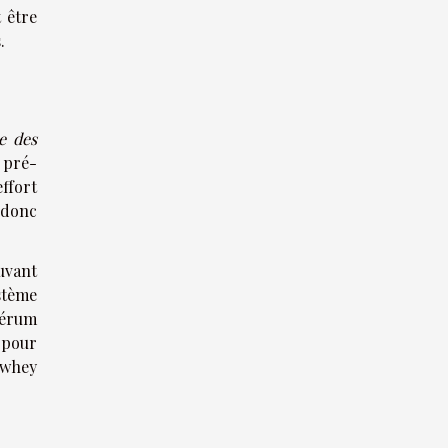
 être
.
e des
 pré-
ffort
 donc
uvant
ystème
sérum
 pour
 whey
s