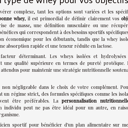
érer complexe, tant les options sont variées et les spécifi
 bonne whey
, il est primordial de définir clairement vos
obj
ise de masse, une définition musculaire ou une récupér
énéfices qui correspondent à des besoins sportifs spécifiques
on économique pour les débutants, tandis que la whey isol
ne absorption rapide et une teneur réduite en lactose.
acteur déterminant. Les wheys isolées et hydrolysées
t une qualité supérieure en termes de pureté protéique. I
es attendus pour maintenir une stratégie nutritionnelle souten
 non négligeable dans le choix de votre complément. Pou
t un régime strict, des formules spécifiques comme les isola
uvent être préférables. La
personnalisation nutritionnell
n individu peut ne pas être idéal pour un autre, en rais
rganisme.
cien sportif pour bénéficier d'un plan alimentaire sur me