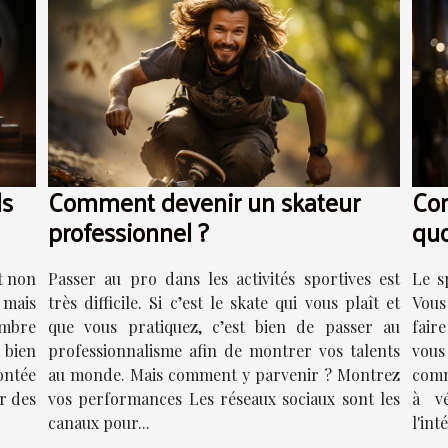
ls
Comment devenir un skateur
Com
professionnel ?
quo
t non
Passer au pro dans les activités sportives est
Le s
 mais
très difficile. Si c’est le skate qui vous plaît et
Vous
ombre
que vous pratiquez, c’est bien de passer au
fair
 bien
professionnalisme afin de montrer vos talents
vous
ontée
au monde. Mais comment y parvenir ? Montrez
comm
ur des
vos performances Les réseaux sociaux sont les
à vé
canaux pour...
l'int