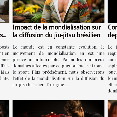
Impact de la mondialisation sur
Com
la diffusion du jiu-jitsu brésilien
dep
us
Le monde est en constante évolution, le
Le f
oosts
mouvement de mondialisation en est une
requ
nt en
preuve incontournable. Parmi les nombreux
coor
rence
domaines affectés par ce phénomène, se trouve
aspi
ffres
le sport. Plus précisément, nous observerons
joue
 Mais
l'effet de la mondialisation sur la diffusion du
for
iate,
jiu-jitsu brésilien. D'origine...
eff
domic