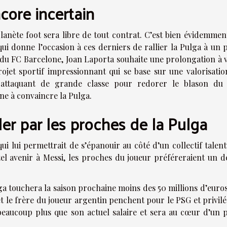
core incertain
planète foot sera libre de tout contrat. C’est bien évidemmen
qui donne l’occasion à ces derniers de rallier la Pulga à un 
ent du FC Barcelone, Joan Laporta souhaite une prolongation à 
rojet sportif impressionnant qui se base sur une valorisatio
n attaquant de grande classe pour redorer le blason du 
ine à convaincre la Pulga.
der par les proches de la Pulga
ui lui permettrait de s’épanouir au côté d’un collectif talen
tel avenir à Messi, les proches du joueur préféreraient un d
lga touchera la saison prochaine moins des 50 millions d’euros
et le frère du joueur argentin penchent pour le PSG et privil
 beaucoup plus que son actuel salaire et sera au cœur d’un p