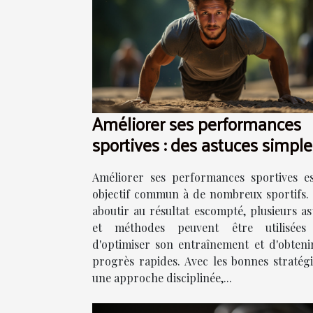
Améliorer ses performances
sportives : des astuces simple
mais efficaces pour y arriver
Améliorer ses performances sportives e
objectif commun à de nombreux sportifs.
aboutir au résultat escompté, plusieurs as
et méthodes peuvent être utilisées 
d'optimiser son entraînement et d'obteni
progrès rapides. Avec les bonnes stratégi
une approche disciplinée,...