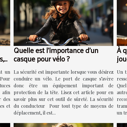
Quelle est l’importance d’un
À q
s,
casque pour vélo ?
jou
st un
La sécurité est importante lorsque vous désirez
Un t
 Pour
conduire un vélo. Le port de casque s’avère
resso
tuces
donc être un équipement important de
Quel
afin
protection de la tête. Lisez cet article pour en
autr
r des
savoir plus sur cet outil de sûreté. La sécurité
reco
es et
du conducteur Pour tout type de moyens de
tramp
déplacement, il est...
un t