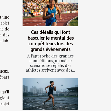
t une
projet
vie de
Ces détails qui font
n des
basculer le mental des
club,
compétiteurs lors des
grands événements
À l’approche des grandes
compétitions, un même
scénario se répète, des
athlètes arrivent avec des...
tueux.
épart
 qu’il
égient
rojet