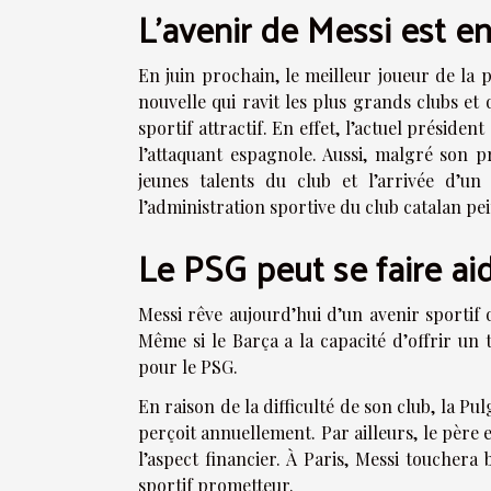
L’avenir de Messi est en
En juin prochain, le meilleur joueur de la 
nouvelle qui ravit les plus grands clubs et 
sportif attractif. En effet, l’actuel présid
l’attaquant espagnole. Aussi, malgré son p
jeunes talents du club et l’arrivée d’u
l’administration sportive du club catalan pe
Le PSG peut se faire ai
Messi rêve aujourd’hui d’un avenir sportif q
Même si le Barça a la capacité d’offrir un 
pour le PSG.
En raison de la difficulté de son club, la Pu
perçoit annuellement. Par ailleurs, le père 
l’aspect financier. À Paris, Messi touchera
sportif prometteur.