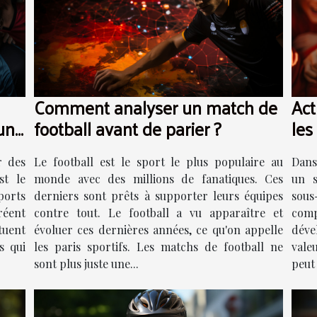
Comment analyser un match de
Act
une
football avant de parier ?
les
r des
Le football est le sport le plus populaire au
Dans
st le
monde avec des millions de fanatiques. Ces
un s
ports
derniers sont prêts à supporter leurs équipes
sou
réent
contre tout. Le football a vu apparaître et
comp
tuent
évoluer ces dernières années, ce qu'on appelle
déve
s qui
les paris sportifs. Les matchs de football ne
valeu
sont plus juste une...
peut 